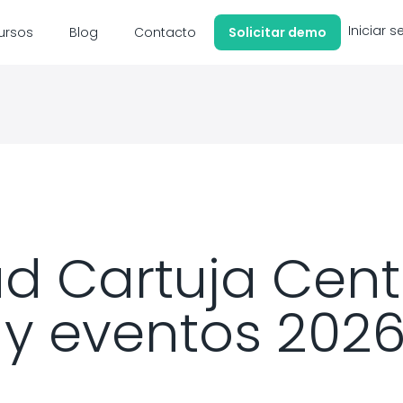
Iniciar s
ursos
Blog
Contacto
Solicitar demo
 Cartuja Cente
 y eventos 202