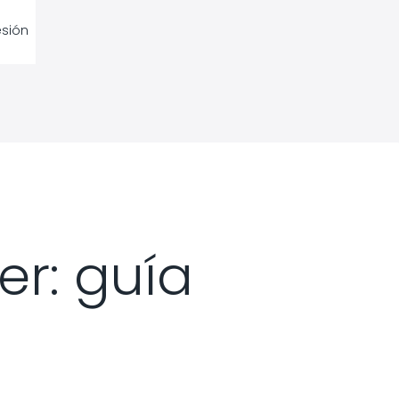
esión
r: guía
6