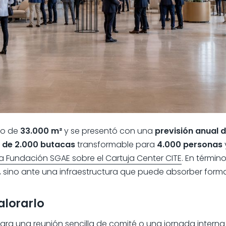
jo de
33.000 m²
y se presentó con una
previsión anual 
 de 2.000 butacas
transformable para
4.000 personas
a Fundación SGAE sobre el Cartuja Center CITE
. En términ
, sino ante una infraestructura que puede absorber forma
alorarlo
ra una reunión sencilla de comité o una jornada interna