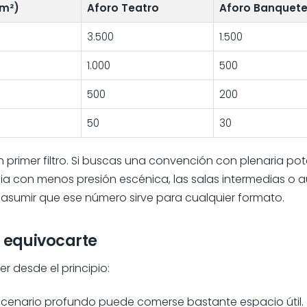
(m²)
Aforo Teatro
Aforo Banquet
3.500
1.500
1.000
500
500
200
50
30
un primer filtro. Si buscas una convención con plenaria pot
ia con menos presión escénica, las salas intermedias o aux
 asumir que ese número sirve para cualquier formato.
n equivocarte
 desde el principio:
cenario profundo puede comerse bastante espacio útil.