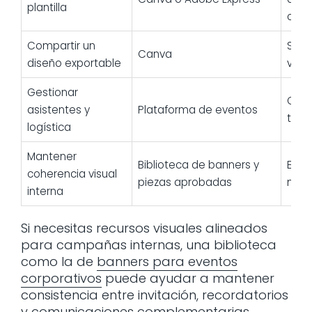
plantilla
comp
Compartir un
Si s
Canva
diseño exportable
visu
Gestionar
Offsi
asistentes y
Plataforma de eventos
turn
logística
Mantener
Biblioteca de banners y
Empr
coherencia visual
piezas aprobadas
mar
interna
Si necesitas recursos visuales alineados
para campañas internas, una biblioteca
como la de
banners para eventos
corporativos
puede ayudar a mantener
consistencia entre invitación, recordatorios
y comunicaciones complementarias.