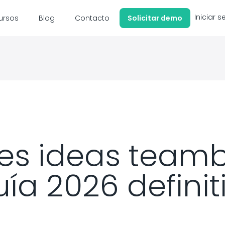
Iniciar s
ursos
Blog
Contacto
Solicitar demo
es ideas teamb
ía 2026 definit