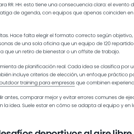
ra RR. HH. esto tiene una consecuencia clara: el evento 
 fatiga de agenda, con equipos que apenas coinciden en 
ltas. Hace falta elegir el formato correcto según objeti
sonas de una sola oficina que un equipo de 120 repartid
que un retiro de bienestar o un offsite de trabajo.
ienta de planificación real. Cada idea se clasifica po
én incluye criterios de elección, un enfoque práctico pa
outdoor training para empresas
que combinen experienci
idir antes, comparar mejor y evitar errores comunes de eje
 en la idea. Suele estar en cómo se adapta al equipo y en
esafíos deportivos al aire libre