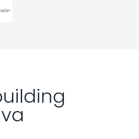
esión
uilding
iva