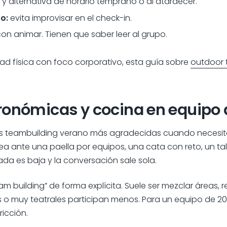
y alternativa de horario temprano o al atardecer.
o:
evita improvisar en el check-in.
on animar. Tienen que saber leer al grupo.
dad física con foco corporativo, esta guía sobre
outdoor 
ronómicas y cocina en equipo al
eas teambuilding verano más agradecidas cuando necesit
quea ante una paella por equipos, una cata con reto, un t
da es baja y la conversación sale sola.
eam building” de forma explícita. Suele ser mezclar áreas, 
 o muy teatrales participan menos. Para un equipo de 20
icción.