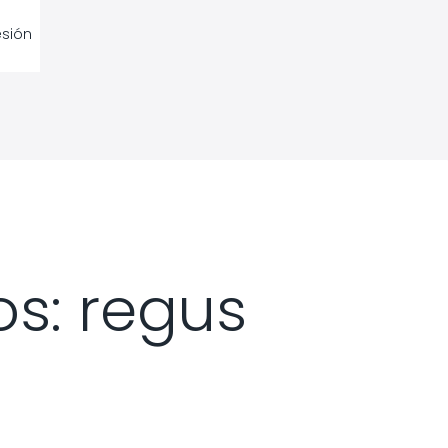
esión
s: regus