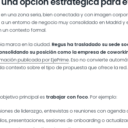
 una opción estratégica para 
en una zona seria, bien conectada y con imagen corpor
do a un entorno de negocio muy consolidado en Madrid y es
an un contexto formal.
pia marca en la ciudad.
Regus ha trasladado su sede soc
onsolidando su posición como la empresa de coworking l
ormación publicada por EjePrime
. Eso no convierte autom
 da contexto sobre el tipo de propuesta que ofrece la red.
objetivo principal es
trabajar con foco
. Por ejemplo:
siones de liderazgo, entrevistas o reuniones con agenda 
uilos, presentaciones, sesiones de onboarding o actualiza