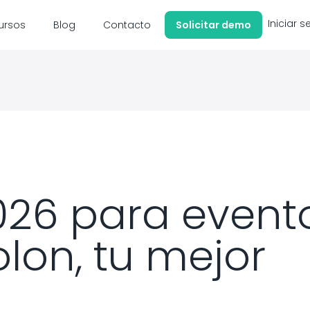
Iniciar s
ursos
Blog
Contacto
Solicitar demo
026 para evento
lon, tu mejor