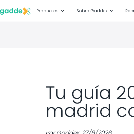
Productos
Sobre Gaddex
Rec
Tu guía 2
madrid co
Por
Gaddex
,
27/6/2026