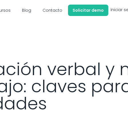
Iniciar s
ursos
Blog
Contacto
Solicitar demo
ión verbal y n
bajo: claves pa
idades