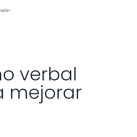
esión
o verbal
ra mejorar