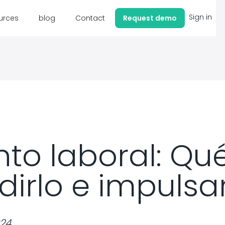
Sign in
urces
blog
Contact
Request demo
to laboral: Qué
rlo e impulsar
24