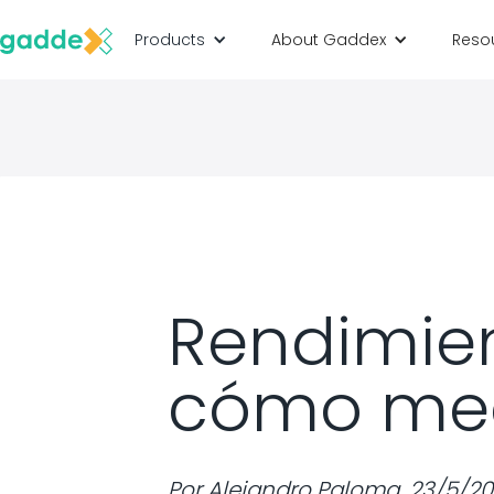
Products
About Gaddex
Reso
Rendimien
cómo medi
Por
Alejandro Paloma
,
23/5/20