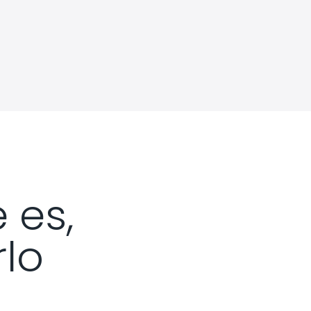
 es,
lo